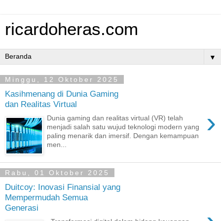
ricardoheras.com
▼
Minggu, 12 Oktober 2025
Kasihmenang di Dunia Gaming
dan Realitas Virtual
›
Dunia gaming dan realitas virtual (VR) telah
menjadi salah satu wujud teknologi modern yang
paling menarik dan imersif. Dengan kemampuan
men...
Rabu, 01 Oktober 2025
Duitcoy: Inovasi Finansial yang
Mempermudah Semua
Generasi