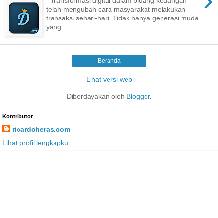
›
Transformasi digital dalam bidang keuangan
telah mengubah cara masyarakat melakukan
transaksi sehari-hari. Tidak hanya generasi muda
yang ...
Beranda
Lihat versi web
Diberdayakan oleh
Blogger
.
Kontributor
ricardoheras.com
Lihat profil lengkapku